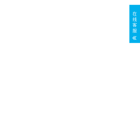
在
线
客
服