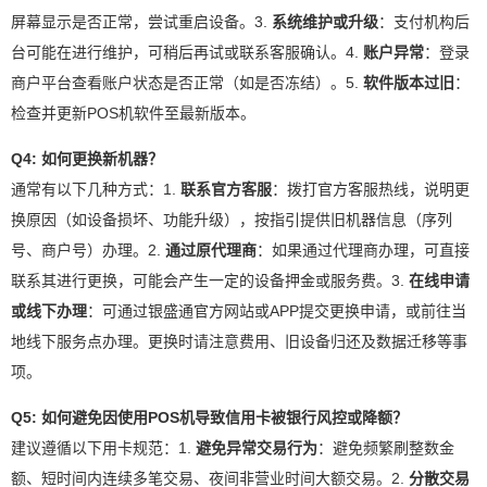
屏幕显示是否正常，尝试重启设备。3.
系统维护或升级
：支付机构后
台可能在进行维护，可稍后再试或联系客服确认。4.
账户异常
：登录
商户平台查看账户状态是否正常（如是否冻结）。5.
软件版本过旧
：
检查并更新POS机软件至最新版本。
Q4: 如何更换新机器？
通常有以下几种方式：1.
联系官方客服
：拨打官方客服热线，说明更
换原因（如设备损坏、功能升级），按指引提供旧机器信息（序列
号、商户号）办理。2.
通过原代理商
：如果通过代理商办理，可直接
联系其进行更换，可能会产生一定的设备押金或服务费。3.
在线申请
或线下办理
：可通过银盛通官方网站或APP提交更换申请，或前往当
地线下服务点办理。更换时请注意费用、旧设备归还及数据迁移等事
项。
Q5: 如何避免因使用POS机导致信用卡被银行风控或降额？
建议遵循以下用卡规范：1.
避免异常交易行为
：避免频繁刷整数金
额、短时间内连续多笔交易、夜间非营业时间大额交易。2.
分散交易