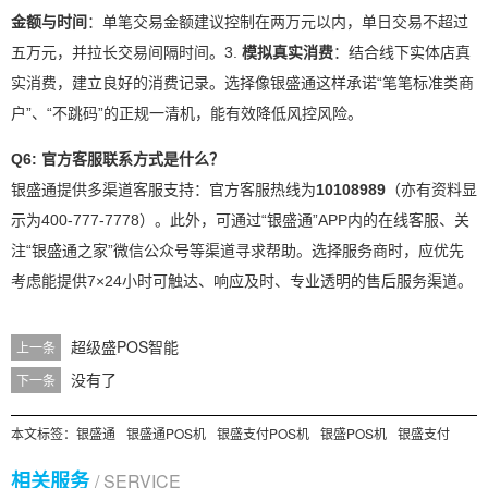
金额与时间
：单笔交易金额建议控制在两万元以内，单日交易不超过
五万元，并拉长交易间隔时间。3.
模拟真实消费
：结合线下实体店真
实消费，建立良好的消费记录。选择像银盛通这样承诺“笔笔标准类商
户”、“不跳码”的正规一清机，能有效降低风控风险。
Q6: 官方客服联系方式是什么？
银盛通提供多渠道客服支持：官方客服热线为
10108989
（亦有资料显
示为400-777-7778）。此外，可通过“银盛通”APP内的在线客服、关
注“银盛通之家”微信公众号等渠道寻求帮助。选择服务商时，应优先
考虑能提供7×24小时可触达、响应及时、专业透明的售后服务渠道。
超级盛POS智能
上一条
没有了
下一条
本文标签：
银盛通
银盛通POS机
银盛支付POS机
银盛POS机
银盛支付
相关服务
/ SERVICE