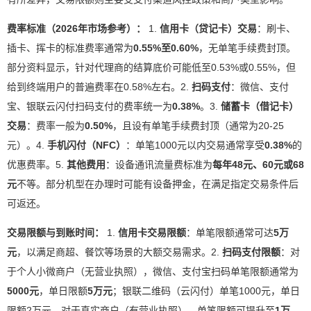
费率标准（2026年市场参考）：
1.
信用卡（贷记卡）交易
：刷卡、
插卡、挥卡的标准费率通常为
0.55%至0.60%
，无单笔手续费封顶。
部分资料显示，针对代理商的结算底价可能低至0.53%或0.55%，但
给到终端用户的普遍费率在0.58%左右。2.
扫码支付
：微信、支付
宝、银联云闪付扫码支付的费率统一为
0.38%
。3.
储蓄卡（借记卡）
交易
：费率一般为
0.50%
，且设有单笔手续费封顶（通常为20-25
元）。4.
手机闪付（NFC）
：单笔1000元以内交易通常享受
0.38%
的
优惠费率。5.
其他费用
：设备通讯流量费标准为
每年48元、60元或68
元
不等。部分机型在办理时可能有设备押金，在满足指定交易条件后
可返还。
交易限额与到账时间：
1.
信用卡交易限额
：单笔限额通常可达
5万
元
，以满足商超、餐饮等场景的大额交易需求。2.
扫码支付限额
：对
于个人小微商户（无营业执照），微信、支付宝扫码单笔限额通常为
5000元
，单日限额
5万元
；银联二维码（云闪付）单笔1000元，单日
限额2万元。对于真实商户（有营业执照），单笔限额可提升至
1万