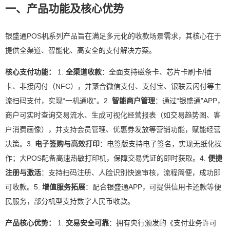
一、产品功能及核心优势
银盛通POS机系列产品旨在满足多元化的收款场景需求，其核心在于
提供全渠道、智能化、高安全的支付解决方案。
核心支付功能：
1.
全渠道收款
：全面支持磁条卡、芯片卡刷卡/插
卡、非接闪付（NFC），并聚合微信支付、支付宝、银联云闪付等主
流扫码支付，实现“一机通收”。2.
智能商户管理
：通过“银盛通”APP，
商户可实时查询交易流水、生成可视化经营报表（如交易趋势图、客
户消费画像），并支持会员管理、优惠券发放等营销功能，赋能经营
决策。3.
电子签购与高效打印
：电签版支持电子签名，实现无纸化操
作；大POS配备高速热敏打印机，保障交易凭证的即时获取。4.
便捷
注册与激活
：支持扫码注册、人脸识别快速审核，流程简便，成功即
可收款。5.
增值服务拓展
：配合银盛通APP，可提供信用卡还款等便
民服务，部分机型支持数字人民币收款。
产品核心优势：
1.
交易安全可靠
：拥有央行颁发的《支付业务许可