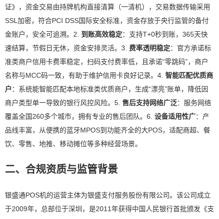
证》，资金交易由持牌机构直接清算（一清机），交易数据传输采用
SSL加密，符合PCI DSS国际安全标准，资金存放于央行监管的备付
金账户，安全可追溯。2.
到账高效稳定
：支持T+0秒到账，365天快
速结算，节假日无休，资金安排灵活。3.
费率透明稳定
：官方承诺标
准类商户信用卡费率稳定，扫码支付费率低，且承诺“零跳码”，商户
名称与MCC码一致，有助于维护信用卡良好记录。4.
智能匹配优质商
户
：系统能智能匹配本地标准类优质商户，生成“漂亮”账单，降低因
商户类型单一导致的银行风控风险。5.
售后支持网络广泛
：服务网络
覆盖全国260多个城市，拥有专业的售后团队。6.
设备适用性广
：产
品线丰富，从便携的蓝牙MPOS到功能齐全的大POS，适配商超、餐
饮、零售、地推、移动摊位等多种经营场景。
二、合规资质与监管背景
银盛通POS机的运营主体为银盛支付服务股份有限公司。该公司成立
于2009年，总部位于深圳，是2011年获得中国人民银行首批颁发《支