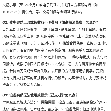
交易小票（至少6个月）或电子凭证，并拨打官方客服电话（如
10108989）提供商户号、交易时间与金额进行核查。
Q2: 费率突然上涨或被收取不明费用（如高额流量费）怎么办？
首先立即计算实际费率：（刷卡金额 - 到账金额）÷ 刷卡金额。若发
现费率被无预警上调（如从约定的0.6%涨至2%以上）或发现被收取
高额流量费（如99元）。应对措施：1.
核验合同条款
：查阅办理时签
订的合同，若合同明确约定了费率稳定期，服务商单方面涨价属违
约，有权要求恢复原费率并退还多扣费用。2.
维权与更换
：向支付公
司投诉，或拨打中国人民银行12363热线、通过支付清算协会官网举
报。若协商无果或代理商失联，最直接的方法是停用该机器，更换由
持有央行支付牌照的正规机构提供的设备。办理新机时，务必要求将
费率等关键条款写入合同。
Q3: 设备突然无法使用或提示“无法执行”怎么办？
常见原因及解决方法：1.
网络问题
：检查设备是否连接到稳定的Wi-Fi
或移动数据网络，信号强度是否足够。2.
设备故障
：检查电池电量、