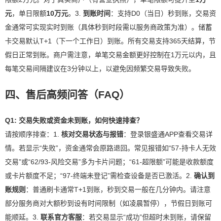
元
，单日限额
10万元
。3.
到账时间
：支持D0（当日）秒到账，交易资
金通常可实现实时到账（具体秒到时段需以服务商政策为准）。储蓄
卡交易默认T+1（下一个工作日）到账。所有交易支持365天结算，节
假日正常到账。商户需注意，单笔交易金额更好控制在1万元以内，且
每笔交易间隔建议在3分钟以上，以避免因频繁交易导致失败。
四、售后高频问答（FAQ）
Q1: 交易失败或资金未到账，如何快速排查？
请按顺序排查：1.
核对交易状态与报错
：登录银盛通APP查看交易详
情。若显示“失败”，资金通常会原路退回。常见报错如“57-持卡人无效
交易”或“62/93-风险交易”多为卡片问题；“61-超限额”可能是收款额度
或卡片额度不足；“97-终端未登记”需检查设备是否已激活。2.
确认到
账规则
：普通刷卡通常T+1到账，秒到交易一般在几分钟内。请注意
部分服务商对大额秒到设有时间限制（如凌晨暂停），节假日到账可
能顺延。3.
联系官方客服
：若交易显示“成功”但超时未到账，请保留