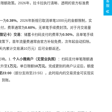
客
限额政策。2026年，拉卡拉执行清晰、透明的官方标准费
服
一为
0.38%
。2026年新规已取消单笔1000元的金额限制，实
支付，费率通常为
0.60%
，无单笔手续费封顶。对于月交易量
借记卡）交易
：储蓄卡扫码支付的费率为
0.50%
，且单笔手续
年新政策下，首年流量费通常由官方补贴免费，次年起自动扣除。
0天内累计交易满10万元）后可全额返还。
响。1.
个人小微商户（无营业执照）
：扫码支付单笔限额通
提升至
1万元
，单日限额
10万元
。完成更别的商户认证后，额度
至23:00
（部分支持至23:55），此时段内的交易资金可实现实
）到账。