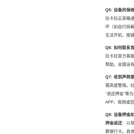
Q5: 设备的
拉卡拉云音箱
坏（如自行拆
无法开机、按
Q6: 如何联
拉卡拉官方客
帮助。全国设
Q7: 收到声
需高度警惕。
“退还押金”
APP、官网或
Q8: 设备押
押金返还
：以常
算银行卡。具