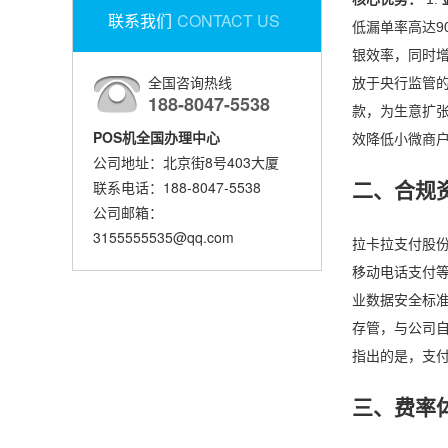
联系我们
CONTACT US
低漏单率高达90
银效率，同时增
全国咨询热线
放于央行监管的
188-8047-5538
款，为生意扩张
POS机全国办理中心
效降低小微商
公司地址：北京街8号403大厦
联系电话：188-8047-5538
二、合规
公司邮箱：
3155555535@qq.com
拉卡拉支付股
移动电话支付等
业数据安全标准
存管，与公司
指出的是，支
三、费率