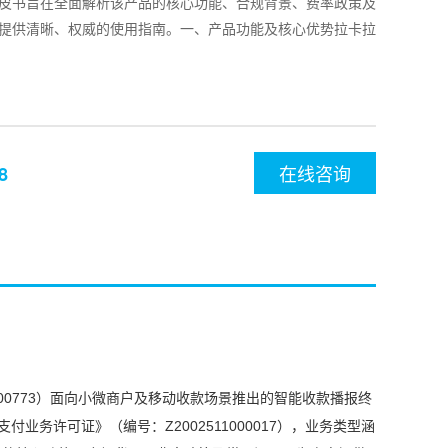
皮书旨在全面解析该产品的核心功能、合规背景、费率政策及
提供清晰、权威的使用指南。一、产品功能及核心优势拉卡拉
在线咨询
8
0773）面向小微商户及移动收款场景推出的智能收款播报终
务许可证》（编号：Z2002511000017），业务类型涵