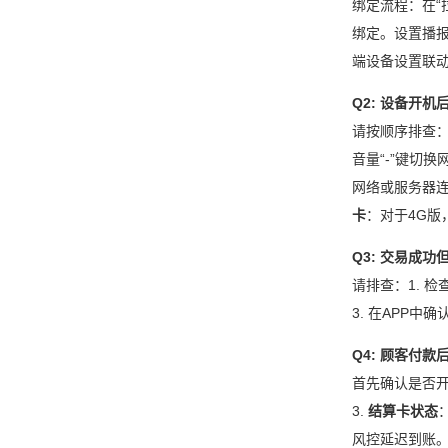
绑定流程：在“
绑定。设置播
端设备设置联动
Q2: 设备开
请按顺序排查：
音量“-”键切换
网络或服务器连
卡
：对于4G
Q3: 交易成
请排查：1. 
3. 在APP
Q4: 顾客付
首先确认是否开
3.
结算卡状态
风控延迟到账。