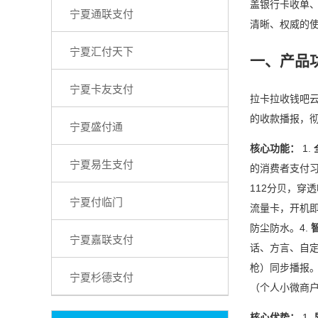
盖银行卡收单
宁夏通联支付
清晰、权威的
宁夏汇付天下
一、产品
宁夏卡友支付
拉卡拉收钱吧云
的收款播报，
宁夏盛付通
核心功能：
1.
宁夏易生支付
的消费者支付习
112分贝，穿
宁夏付临门
流量卡，开机即
防尘防水。4.
宁夏嘉联支付
话、方言、自定
枪）同步播报。
宁夏杉德支付
（个人小微商
核心优势：
1.