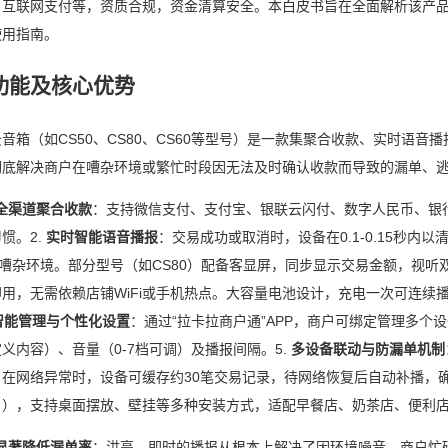
、互联网支付等，资质合规，资金清算安全。本白皮书旨在全面解析该产
使用指南。
功能及核心优势
音箱（如CS50、CS80、CS60等型号）是一款集聚合收款、实时语
彻底解决商户在嘈杂环境或繁忙时段因无法及时确认收款而导致的漏单、
全渠道聚合收款
：支持微信支付、支付宝、银联云闪付、数字人民币、银行A
惯。2.
实时智能语音播报
：交易成功或取消时，设备在0.1-0.15秒内
透嘈杂环境。部分型号（如CS80）配备客显屏，同步显示交易金额，视听双
用，无需依赖店铺WiFi或手机热点。大容量电池设计，充电一次可连续播
智能管理与个性化设置
：通过“拉卡拉商户通”APP，商户可绑定管理多
义内容）、音量（0-7档可调）及播报间隔。5.
多设备联动与防漏单机制
在网络异常时，设备可缓存约30笔交易记录，待网络恢复后自动补播，确
户），支持桌面摆放、壁挂等多种安装方式，适配早餐店、奶茶店、便利
显著降低漏单率
：洪亮、即时的播报从根本上解决了因环境噪音、商户忙