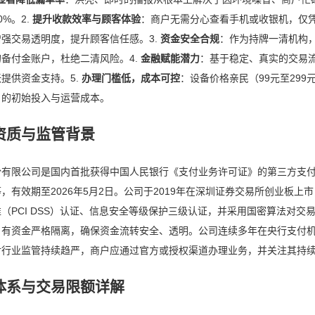
%。2.
提升收款效率与顾客体验
：商户无需分心查看手机或收银机，仅
强交易透明度，提升顾客信任感。3.
资金安全合规
：作为持牌一清机构
备付金账户，杜绝二清风险。4.
金融赋能潜力
：基于稳定、真实的交易
提供资金支持。5.
办理门槛低，成本可控
：设备价格亲民（99元至299
户的初始投入与运营成本。
资质与监管背景
份有限公司是国内首批获得中国人民银行《支付业务许可证》的第三方支
，有效期至2026年5月2日。公司于2019年在深圳证券交易所创业板
（PCI DSS）认证、信息安全等级保护三级认证，并采用国密算法对
自有资金严格隔离，确保资金流转安全、透明。公司连续多年在央行支付机
付行业监管持续趋严，商户应通过官方或授权渠道办理业务，并关注其持
体系与交易限额详解