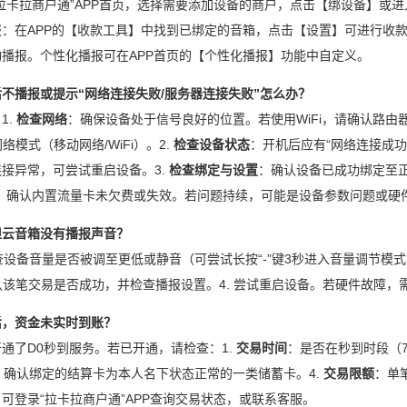
拉卡拉商户通”APP首页，选择需要添加设备的商户，点击【绑设备】或
报：在APP的【收款工具】中找到已绑定的音箱，点击【设置】可进行收
播报。个性化播报可在APP首页的【个性化播报】功能中自定义。
机后不播报或提示“网络连接失败/服务器连接失败”怎么办？
1.
检查网络
：确保设备处于信号良好的位置。若使用WiFi，请确认路由器
网络模式（移动网络/WiFi）。2.
检查设备状态
：开机后应有“网络连接成
接异常，可尝试重启设备。3.
检查绑定与设置
：确认设备已成功绑定至正
版，确认内置流量卡未欠费或失效。若问题持续，可能是设备参数问题或硬
功但云音箱没有播报声音？
检查设备音量是否被调至更低或静音（可尝试长按“-”键3秒进入音量调节模
中确认该笔交易是否成功，并检查播报设置。4. 尝试重启设备。若硬件故障
款后，资金未实时到账？
通了D0秒到服务。若已开通，请检查：1.
交易时间
：是否在秒到时段（7:0
：确认绑定的结算卡为本人名下状态正常的一类储蓄卡。4.
交易限额
：单
可登录“拉卡拉商户通”APP查询交易状态，或联系客服。