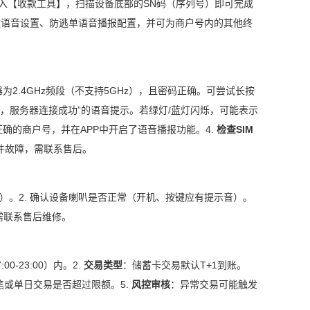
进入【收款工具】，扫描设备底部的SN码（序列号）即可完成
款语音设置、防逃单语音播报配置，并可为商户号内的其他终
为2.4GHz频段（不支持5GHz），且密码正确。可尝试长按
功，服务器连接成功”的语音提示。若绿灯/蓝灯闪烁，可能表示
确的商户号，并在APP中开启了语音播报功能。4.
检查SIM
件故障，需联系售后。
式）。2. 确认设备喇叭是否正常（开机、按键应有提示音）。
，需联系售后维修。
0-23:00）内。2.
交易类型
：储蓄卡交易默认T+1到账。
笔或单日交易是否超过限额。5.
风控审核
：异常交易可能触发