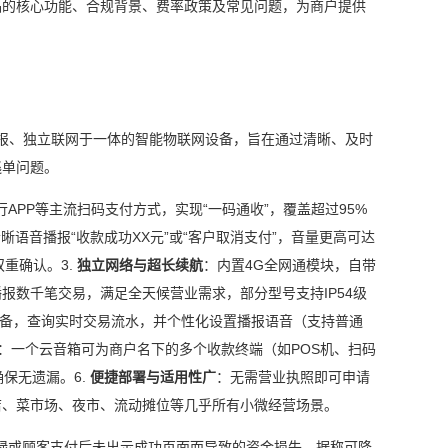
品的核心功能、合规背景、费率政策及常见问题，为商户提供
音播报、独立联网于一体的智能物联网设备，旨在通过清晰、及时
逃单问题。
PP等主流扫码支付方式，实现“一码通收”，覆盖超过95%
以清晰语音播报“收款成功XX元”或“客户取消支付”，音量更高可达
重确认。3.
独立网络与超长续航
：内置4G全网通模块，自带
报数千笔交易，满足全天候营业需求，部分型号支持IP54级
个设备，查询实时交易流水，并个性化设置播报语音（支持普通
：一个云音箱可为商户名下的多个收款终端（如POS机、扫码
保无遗漏。6.
便捷部署与适用性广
：无需营业执照即可申请
店、菜市场、夜市、流动摊位等几乎所有小微经营场景。
碌或顾客支付后未出示成功页面而导致的资金损失，据称可降