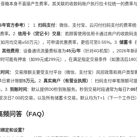
音箱本身不直接产生费率，其关联的收款码账户执行拉卡拉统一的费率与
26年官方参考）：
1.
扫码支付
：微信、支付宝、云闪付扫码支付的费率统
%费率。2.
信用卡（贷记卡）交易
：若顾客使用信用卡通过商户的收款码
如月均交易≥50万元），可申请优惠费率，更低可至0.55%。3.
储蓄卡（
.
其他费用
：设备通讯流量费标准为
45元/年
（针对4G机型），2026
时可能有押金（如99元或299元），在满足指定交易条件（如激活后18
账时间：
交易限额主要受支付平台（微信、支付宝）风控政策和商户类型影
单日累计限额
5万元
。2.
真实商户（有营业执照）
：扫码支付单笔限额可
。3.
到账时间
：默认提供D0秒到账服务。秒到交易时段通常为每日
7:00
00至次日7:00的交易，以及所有储蓄卡交易，默认均为T+1（下一个工作日
高频问答（FAQ）
如何绑定和设置？