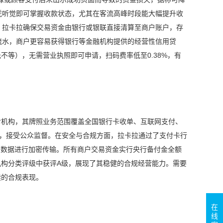
凭听觉即可掌握收款状态，尤其在客流高峰时段能大幅提升收
，拉卡拉确保交易资金由银行或银联直接清算至商户账户，存
流水，商户更容易获得银行等金融机构提供的经营性信用贷
元不等），无需营业执照即可申请，扫码费率低至0.38%，有
付机构，其牌照业务范围覆盖全国银行卡收单、互联网支付、
上市，接受公众监督。在安全与合规方面，拉卡拉通过了支付卡行
交易数据进行加密传输。所有商户交易资金实行央行备付金全额
构分类评级中获评A级，展现了其稳健的合规经营能力。需要
续的合规表现。
在
线