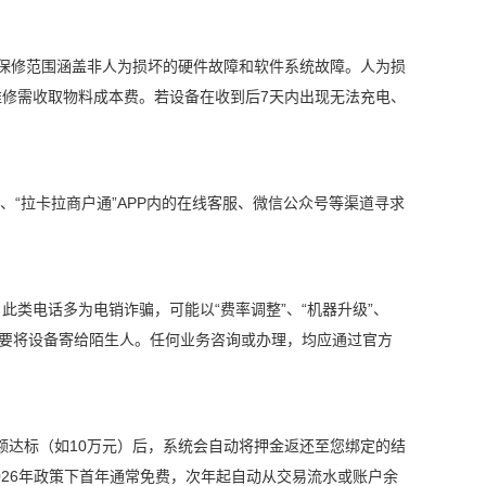
保修范围涵盖非人为损坏的硬件故障和软件系统故障。人为损
修需收取物料成本费。若设备在收到后7天内出现无法充电、
站、“拉卡拉商户通”APP内的在线客服、微信公众号等渠道寻求
类电话多为电销诈骗，可能以“费率调整”、“机器升级”、
不要将设备寄给陌生人。任何业务咨询或办理，均应通过官方
金额达标（如10万元）后，系统会自动将押金返还至您绑定的结
2026年政策下首年通常免费，次年起自动从交易流水或账户余