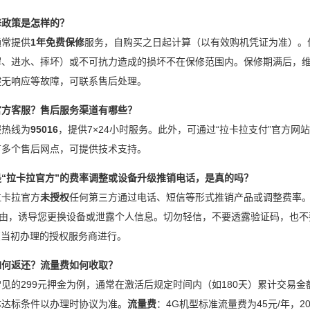
保修政策是怎样的？
通常提供
1年免费保修
服务，自购买之日起计算（以有效购机凭证为准）。
解、进水、摔坏）或不可抗力造成的损坏不在保修范围内。保修期满后，维
键无响应等故障，可联系售后处理。
系官方客服？售后服务渠道有哪些？
服热线为
95016
，提供7×24小时服务。此外，可通过“拉卡拉支付”官方网
有多个售后网点，可提供技术支持。
称是“拉卡拉官方”的费率调整或设备升级推销电话，是真的吗？
拉卡拉官方
未授权
任何第三方通过电话、短信等形式推销产品或调整费率。此
等为由，诱导您更换设备或泄露个人信息。切勿轻信，不要透露验证码，也
您当初办理的授权服务商进行。
金如何返还？流量费如何收取？
见的299元押金为例，通常在激活后规定时间内（如180天）累计交易
体达标条件以办理时协议为准。
流量费
：4G机型标准流量费为45元/年，