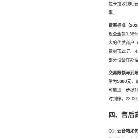
拉卡拉收钱吧云
率。
费率标准（20
现全金额0.38
大的优质商户（
费封顶20元。4
部分设备在办理
交易限额与到
常为
5000元
，
可能进一步提升
时到账。23:
四、售后
Q1: 云音箱