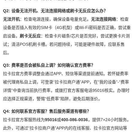
Q2: 设备无法开机、无法连接网络或刷卡无反应怎么办？
无法开机
：检查电源连接，确保设备电量充足。
无法连接网络
：检查
设备是否插入有效的SIM卡（4G机型）或Wi-Fi密码是否正确，尝试重
启设备。
刷卡无反应
：检查卡片磁条/芯片是否完好，尝试更换卡片测
试；清洁POS机刷卡槽。若问题持续，可能是硬件故障，应联系售
后。
Q3: 费率是否会被私自上调？如何确认官方费率？
拉卡拉官方费率调整会通过APP、短信等渠道提前通知。若怀疑费率
被代理商私自上调，可登录“拉卡拉商户通”APP，在“我的设备”-“费率
详情”中查询当前执行费率，或拨打官方客服电话95016核实。办理时
应选择正规渠道，警惕“低费率”陷阱，避免后期涨价。
Q4: 如何联系官方客服？售后服务渠道有哪些？
拉卡拉官方客服热线为
95016
或
400-086-0036
，提供7×24小时服务。
此外，可通过“拉卡拉商户通”APP内的在线客服、拉卡拉官方网站等