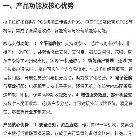
一、产品功能及核心优势
拉卡拉好拓客系列POS机涵盖传统大POS、电签POS及微智能POS等
机型，集成了全渠道收款、智能管理与经营赋能等功能。
核心支付功能：
1.
全渠道收款
：支持磁条卡、芯片卡刷卡/插卡、非
接闪付（NFC），并聚合微信支付、支付宝、银联云闪付、花呗、京
东白条等主流扫码支付，实现“一机通收”。2.
智能商户管理
：通过“拉
卡拉商户通”APP，商户可实时查询交易流水、生成多维经营报表、管
理多门店、开展会员营销与积分活动，助力数字化经营。3.
电子签购
与高效打印
：电签机型支持电子签名，环保无纸；传统大POS配备高
速热敏打印机，保障高峰期收银效率。4.
增值服务拓展
：部分机型支
持数字人民币收款、花呗/白条分期，并可对接外部收银系统，满足餐
饮、零售等行业定制需求。
产品核心优势：
1.
安全合规，资金直达
：作为持牌一清机构，交易资
金由银行或银联直接清算，存放于央行监管的备付金账户，杜绝二清