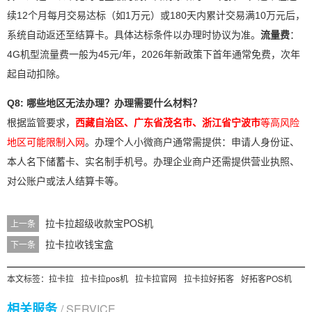
续12个月每月交易达标（如1万元）或180天内累计交易满10万元后，
系统自动返还至结算卡。具体达标条件以办理时协议为准。
流量费
：
4G机型流量费一般为45元/年，2026年新政策下首年通常免费，次年
起自动扣除。
Q8: 哪些地区无法办理？办理需要什么材料？
根据监管要求，
西藏自治区、广东省茂名市、浙江省宁波市
等高风险
地区可能限制入网
。办理个人小微商户通常需提供：申请人身份证、
本人名下储蓄卡、实名制手机号。办理企业商户还需提供营业执照、
对公账户或法人结算卡等。
拉卡拉超级收款宝POS机
上一条
拉卡拉收钱宝盒
下一条
本文标签：
拉卡拉
拉卡拉pos机
拉卡拉官网
拉卡拉好拓客
好拓客POS机
相关服务
/ SERVICE