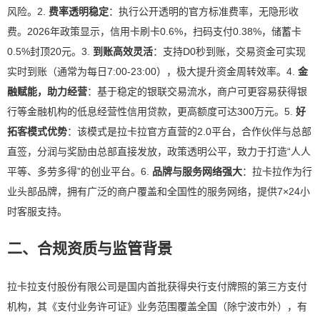
风险。2.
费率透明稳定
：执行公开透明的官方标准费率，无隐形收
费。2026年政策显示，信用卡刷卡0.6%，扫码支付0.38%，储蓄卡
0.5%封顶20元。3.
到账高效灵活
：支持D0秒到账，交易资金可实现
实时到账（通常为每日7:00-23:00），极大提升资金周转效率。4.
金
融赋能，助力经营
：基于稳定的银联交易流水，商户可更容易获得银
行等金融机构的低息经营性信用贷款，更高额度可达300万元。5.
好
拓客模式优势
：该模式是拉卡拉官方直营的2.0平台，合作伙伴与总部
直签，分润与奖励由总部直接发放，政策透明公平，致力于打造“人人
平等、多劳多得”的创业平台。6.
品牌与服务网络强大
：拉卡拉作为行
业头部品牌，拥有广泛的商户覆盖和全国性的服务网络，提供7×24小
时客服支持。
二、合规资质与监管背景
拉卡拉支付股份有限公司是国内首批获得央行支付牌照的第三方支付
机构，其《支付业务许可证》业务范围覆盖全国（除宁波市外），有