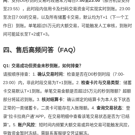
间
：支持D0秒到的交易时段通常为每日
7:00至23:00
（部分机型支持
至23:55），此时段内信用卡及扫码交易资金可实现实时到账。23:00
至次日7:00的交易，以及所有储蓄卡交易，默认均为T+1（下一个工
作日）到账。单笔超过5万元的大额交易，可能触发人工审核，到账时
间可能延长至T+2或T+3。
四、售后高频问答（FAQ）
Q1: 交易成功但资金未秒到账，如何排查？
请按顺序排查：1.
确认交易时间
：检查是否在D0秒到时段（7:00-
23:00）内，非此时段交易为T+1到账。2.
检查卡片与交易类型
：储蓄
卡交易默认T+1到账。单笔交易金额是否超过5万元的秒到限额？超额
部分将延迟到账。3.
核对结算卡
：确认绑定的结算卡为本人名下状态
正常的一类储蓄卡，二类卡可能存在入账限额。4.
查询交易状态
：登
录“拉卡拉商户通”APP，在交易明细中查看该笔交易状态是否为“已结
算”。5.
账户风控
：短时间内频繁大额交易或异地交易可能触发风控，
导致资金暂时冻结，需联系客服提交凭证解冻。