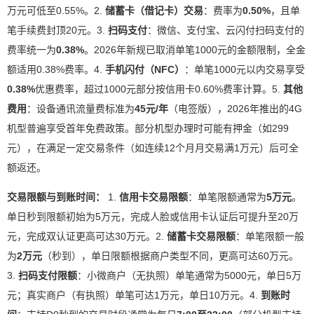
万元可低至0.55%。2.
储蓄卡（借记卡）交易
：费率为
0.50%
，且单
笔手续费封顶20元。3.
扫码支付
：微信、支付宝、云闪付扫码支付的
费率统一为
0.38%
。2026年新规已取消单笔1000元的金额限制，全金
额适用0.38%费率。4.
手机闪付（NFC）
：单笔1000元以内交易享受
0.38%
优惠费率，超过1000元部分按信用卡0.60%费率计算。5.
其他
费用
：设备通讯流量费标准为
45元/年
（电签版），2026年推出的4G
机型普遍享受首年免费政策。部分机型办理时可能有押金（如299
元），在满足一定交易条件（如连续12个月月交易满1万元）后可全
额返还。
交易限额与到账时间：
1.
信用卡交易限额
：单笔限额通常为
5万元
。
单日秒到限额初始为5万元，完成人脸或信用卡认证后可提升至20万
元，完成双认证更高可达30万元。2.
储蓄卡交易限额
：单笔限额一般
为
2万元
（秒到），单日限额根据商户类型不同，更高可达60万元。
3.
扫码支付限额
：小微商户（无执照）单笔通常为5000元，单日5万
元；真实商户（有执照）单笔可达1万元，单日10万元。4.
到账时