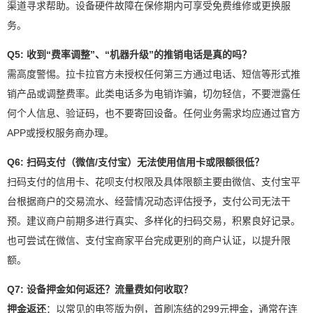
渠道寻求帮助。设备硬件故障在保修期内可享受免费维修或更换服
务。
Q5: 收到“费率调整”、“机器升级”的推销电话是真的吗？
需高度警惕。拉卡拉官方未授权任何第三方通过电话、短信等形式推
销产品或调整费率。此类电话多为电销诈骗，切勿轻信，不要泄露任
何个人信息、验证码，也不要寄回设备。任何业务需求均应通过官方
APP或授权服务商办理。
Q6: 扫码支付（微信/支付宝）无法使用信用卡或限额很低？
扫码支付的信用卡、花呗支付权限及具体限额主要由微信、支付宝平
台根据商户的交易流水、经营情况动态评估授予，支付公司无法干
预。建议商户前期多进行真实、多样化的扫码交易，积累良好记录。
也可尝试在微信、支付宝商家平台完成更别的商户认证，以提升限
额。
Q7: 设备押金如何返还？流量费如何收取？
押金返还
：以常见的电签版为例，首刷冻结的299元押金，通常在连